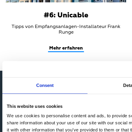
#6: Unicable
Teaser
Tipps von Empfangsanlagen-Installateur Frank
Text
Runge
Mehr erfahren
Impressum
Consent
Deta
Datenschutz
Nutzungsbedingungen
Über uns
Glossar
This website uses cookies
Presse
We use cookies to personalise content and ads, to provide so
Kontakt
share information about your use of our site with our social
FAQ
Anmeldung Newsletter
it with other information that you’ve provided to them or that 