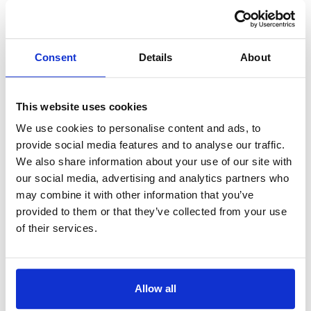
Einsatz von FTTH-Netzen könnte
hunderte Megawatt Strom sparen
Wie viel Strom sich mit einer
flächendeckenden FTTH-Versorgung
Consent
Details
About
Deutschlands sparen ließe, wurde
ebenfalls untersucht. Auch hier sprechen
die Ergebnisse für sich:
This website uses cookies
We use cookies to personalise content and ads, to
Stromverbrauch FTTH-Netze: 154
provide social media features and to analyse our traffic.
Megawatt
We also share information about your use of our site with
Stromverbrauch kupferbasierter
our social media, advertising and analytics partners who
FTTC-Netze: 350 Megawatt
may combine it with other information that you’ve
provided to them or that they’ve collected from your use
Stromverbrauch TV-Kabelnetze: 650
of their services.
Megawatt
Dass bedeutet, gegenüber TV-
Kabelnetzen ließen sich mit FTTH-Netzen
Allow all
sage und schreibe 496 Megawatt