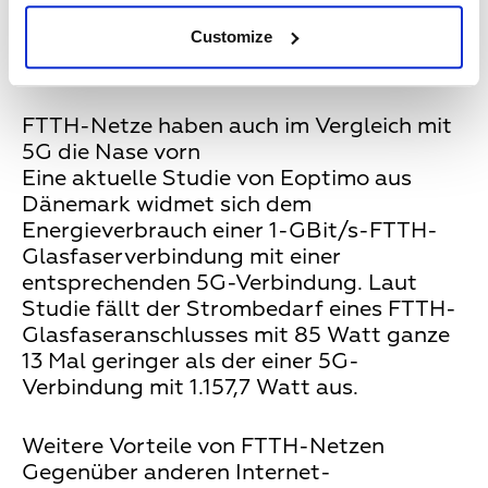
einsparen, was mehr als 50 Prozent der
Customize
Leistung des Braunkohlekraftwerks
Schkopau in Sachsen-Anhalt entspricht!
FTTH-Netze haben auch im Vergleich mit
5G die Nase vorn
Eine aktuelle Studie von Eoptimo aus
Dänemark widmet sich dem
Energieverbrauch einer 1-GBit/s-FTTH-
Glasfaserverbindung mit einer
entsprechenden 5G-Verbindung. Laut
Studie fällt der Strombedarf eines FTTH-
Glasfaseranschlusses mit 85 Watt ganze
13 Mal geringer als der einer 5G-
Verbindung mit 1.157,7 Watt aus.
Weitere Vorteile von FTTH-Netzen
Gegenüber anderen Internet-