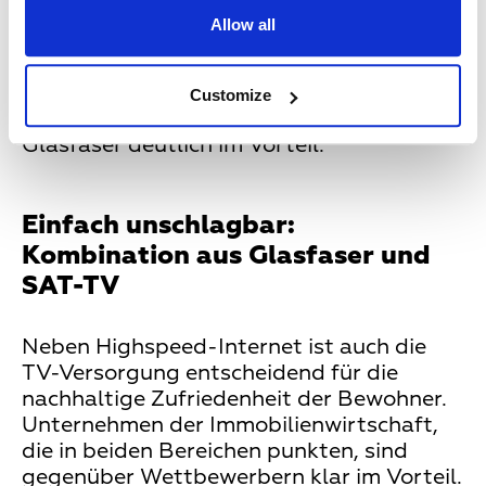
Und darüber hinaus leichter, dünner und
Allow all
haltbarer als Kupferkabel, sodass sie bei
der Verbauung deutlich weniger Platz
benötigen. Auch bei der schnellen und
Customize
zuverlässigen Datenübertragung ist
Glasfaser deutlich im Vorteil.
Einfach unschlagbar:
Kombination aus Glasfaser und
SAT-TV
Neben Highspeed-Internet ist auch die
TV-Versorgung entscheidend für die
nachhaltige Zufriedenheit der Bewohner.
Unternehmen der Immobilienwirtschaft,
die in beiden Bereichen punkten, sind
gegenüber Wettbewerbern klar im Vorteil.