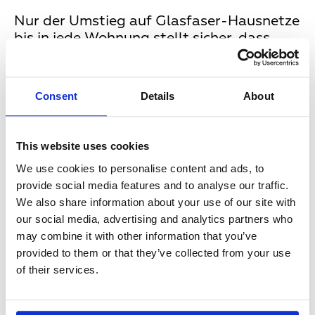
Nur der Umstieg auf Glasfaser-Hausnetze
bis in jede Wohnung stellt sicher, dass
Bewohner nicht den Anschluss ans
Gigabitzeitalter verlieren. Es ist jetzt noch
Zeit, zu handeln und bei
Neubauten
und
Consent
Details
About
im
Bestand
in eine zukunftssichere
Medienversorgung zu investieren!
Ein Umstieg auf
Glasfaser bringt nur
This website uses cookies
Vorteile
: Im Vergleich zu Kupferkabeln
We use cookies to personalise content and ads, to
benötigen Glasfaserkabel bis zu 85
provide social media features and to analyse our traffic.
Prozent weniger Energie. Auch das
We also share information about your use of our site with
energieeffiziente Management von
our social media, advertising and analytics partners who
Gebäudekomplexen und sogar ganzer
may combine it with other information that you’ve
Quartiere mittels 5G und Sensoren ist
provided to them or that they’ve collected from your use
ohne Glasfaser undenkbar.
of their services.
Zudem werden die Auflagen für
Brandschutz bestens erfüllt, da
Glasfaserkabel hitzeunempfindlich sind.