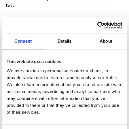
ist.
ASTRA:
Warum gibt es noch nicht mehr
Content in UHD? Ist die Produktion von
UHD-Inhalten aufwendiger als die
„normaler“ Sendungen in HD oder SD?
Consent
Details
About
Bernd Niklas Stingl:
Zunächst einmal gilt:
This website uses cookies
Nur nativer UHD-Content, also
ausschließlich für den UHD-Empfang
We use cookies to personalise content and ads, to
produzierte Inhalte, garantieren das mit
provide social media features and to analyse our traffic.
diesem Standard mögliche maximale TV-
We also share information about your use of our site with
Vergnügen. Eine Downconversion auf HD
our social media, advertising and analytics partners who
ist generell machbar, eine Upconversion
may combine it with other information that you’ve
von HD auf UHD jedoch wesentlich
provided to them or that they’ve collected from your use
aufwendiger. Für die Produktion von UHD-
of their services.
HDR-Inhalten benötigt man zudem
spezielles Equipment wie Kameras etc.