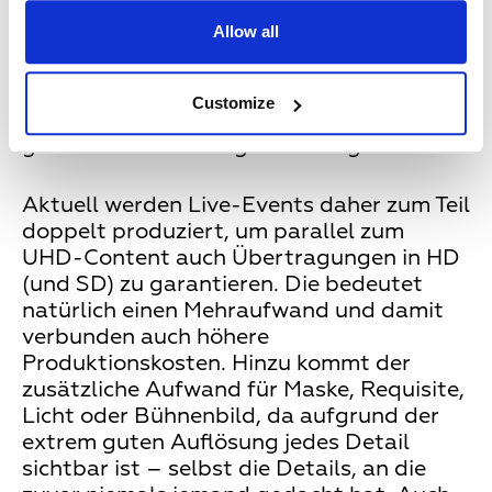
und für Live-Übertragungen ist oftmals
Allow all
eine unterschiedliche Aufbereitung in
einem eigens bereitgestellten UHD Ü-
Wagen erforderlich. Darüber hinaus wird
Customize
natürlich auch mehr Speicherplatz für die
größeren Datenmengen benötigt.
Aktuell werden Live-Events daher zum Teil
doppelt produziert, um parallel zum
UHD-Content auch Übertragungen in HD
(und SD) zu garantieren. Die bedeutet
natürlich einen Mehraufwand und damit
verbunden auch höhere
Produktionskosten. Hinzu kommt der
zusätzliche Aufwand für Maske, Requisite,
Licht oder Bühnenbild, da aufgrund der
extrem guten Auflösung jedes Detail
sichtbar ist – selbst die Details, an die