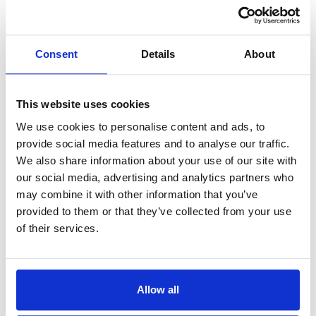
Consent
Details
About
AstroTV verlängert
Satellitenkapazitäten bei
SES ASTRA
This website uses cookies
Teaser
Unterföhring, 29. März 2022: Der
We use cookies to personalise content and ads, to
Text
Luxemburger Satellitenbetreiber SES
provide social media features and to analyse our traffic.
ASTRA und AstroTV, ein Sender der
We also share information about your use of our site with
adviqo GmbH, haben ihre Partnerschaft
our social media, advertising and analytics partners who
langfristig verlängert. AstroTV sichert sich
langfristig Satellitenkapazitäten auf dem
may combine it with other information that you’ve
Flaggschiff-Satellit Astra 19,2 Grad Ost.
provided to them or that they’ve collected from your use
Damit wird AstroTV auch in den
of their services.
kommenden Jahren in SD auf der
Frequenz 12.480 MHz zu empfangen sein.
Mehr erfahren
Allow all