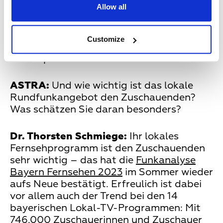
Allow all
Konzert der Großen mithalten müssen.
Der Streaming-Konkurrenz mit
geeigneten Angeboten begegnen zu
Customize
können, erfordert Kreativität, Kooperation
und Kapital.
ASTRA:
Und wie wichtig ist das lokale
Rundfunkangebot den Zuschauenden?
Was schätzen Sie daran besonders?
Dr. Thorsten Schmiege:
Ihr lokales
Fernsehprogramm ist den Zuschauenden
sehr wichtig – das hat die
Funkanalyse
Bayern Fernsehen 2023
im Sommer wieder
aufs Neue bestätigt. Erfreulich ist dabei
vor allem auch der Trend bei den 14
bayerischen Lokal-TV-Programmen: Mit
746.000 Zuschauerinnen und Zuschauer