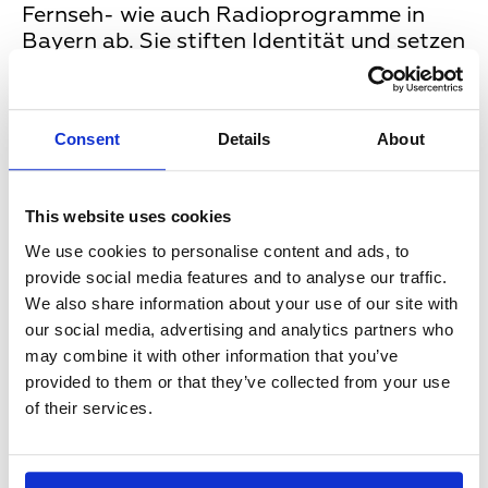
Fernseh- wie auch Radioprogramme in
Bayern ab. Sie stiften Identität und setzen
lokale Impulse. Mit diesem Fokus auf das
Lokale haben Lokalfernsehprogramme
darüber hinaus einen Informations- und
Consent
Details
About
Orientierungsauftrag in der
demokratischen Gesellschaft und sind
relevant für die politische Willensbildung.
This website uses cookies
Kurz gesagt: Sie sind in der Flut an
Medienangeboten unersetzlich.
We use cookies to personalise content and ads, to
Diese lokale Vielfalt, um die wir in ganz
provide social media features and to analyse our traffic.
Deutschland, wenn nicht sogar in Europa
We also share information about your use of our site with
beneidet werden, ist leider kein
our social media, advertising and analytics partners who
Selbstläufer. Für die BLM ist es die
may combine it with other information that you’ve
zentrale Aufgabe, diese Vielfalt zu
provided to them or that they’ve collected from your use
sichern. Dabei müssen wir auch neue
of their services.
Wege gehen, wo mittlerweile global
aufgestellte Gatekeeper den Zugang zu
Medien bestimmen und lokale Anbieter im