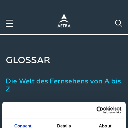
Direkt
zum
Inhalt
GLOSSAR
Die Welt des Fernsehens von A bis
Z
Jetzt über die wichtigsten Begriffe
informieren
Consent
Details
About