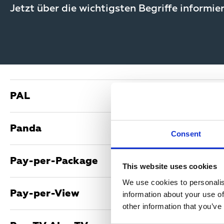
Jetzt über die wichtigsten Begriffe informie
PAL
Phase Alternating Line ist ein Verfahren zu
Panda
werden 25 Bilder pro Sekunde ausgestrahlt, 
Consent
Bildzeile übertragen wird.
Auch Panda 1 genannt. Meistverbreitetes a
Pay-per-Package
Verringerung des Rauschens bei analogen T
This website uses cookies
We use cookies to personalis
Individuelle Programmzusammenstellung a
Pay-per-View
information about your use of
other information that you’ve
Programme, für die der Abonnent keine fixen