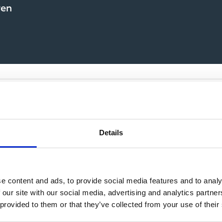
ren
r Farbübertragung beim analogen Fernsehen. Es
wobei abwechselnd jeweils nur jede zweite
Details
naloges Ton-Übertragungssystem (Entzerrung z
onübertragungen).
e content and ads, to provide social media features and to analy
us dem Programmbouquet des Anbieters(PPP).
 our site with our social media, advertising and analytics partn
 provided to them or that they’ve collected from your use of their
 Gebühren zahlt, sondern für die die Gebühren