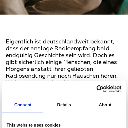
Eigentlich ist deutschlandweit bekannt,
dass der analoge Radioempfang bald
endgültig Geschichte sein wird. Doch es
gibt sicherlich einige Menschen, die eines
Morgens anstatt ihrer geliebten
Radiosendung nur noch Rauschen hören.
Wohnungsverwalter, Vermieter und
Installateure sollten ihre Kunden und
Mieter beraten und entsprechend
vorsorgen.
Consent
Details
About
Vor allem ältere Menschen sind oft von
This website uses cookies
den technischen Änderungen überfordert.