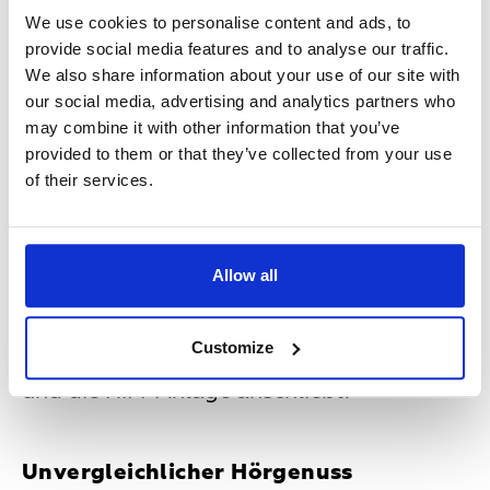
Für sie ist die digitale Medienversorgung
We use cookies to personalise content and ads, to
ein Buch mit sieben Siegeln. Installateure
provide social media features and to analyse our traffic.
sind deshalb viel mehr als reine Techniker,
We also share information about your use of our site with
sondern zunehmend als Medienberater,
our social media, advertising and analytics partners who
Serviceanbieter und Lotsen durch den
may combine it with other information that you’ve
digitalen Technikdschungel gefragt.
provided to them or that they’ve collected from your use
of their services.
Über den eingeschalteten Fernseher Radio
zu hören, ist besonders für ältere Kunden
gewöhnungsbedürftig. Sie benötigen das
Allow all
Rundum-Sorglos-Paket eines
Installateurs, der ihnen das Radiomenü
und die Sender auf dem TV-Bildschirm
Customize
einstellt, einen SAT-Receiver anschafft
und die HiFi-Anlage anschließt.
Unvergleichlicher Hörgenuss