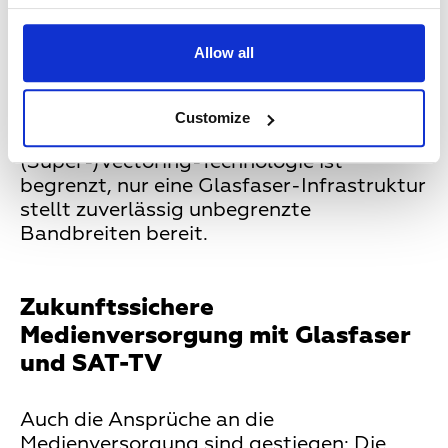
leistungsstarker Hausnetze, die auch den
steigenden Breitbandanforderungen
Allow all
seitens der Bewohner gewachsen sind.
Und zwar nicht nur heute, sondern auch
noch morgen. Die Zukunftsfähigkeit
Customize
kupferbasierter Netze mit
(Super-)Vectoring-Technologie ist
begrenzt, nur eine Glasfaser-Infrastruktur
stellt zuverlässig unbegrenzte
Bandbreiten bereit.
Zukunftssichere
Medienversorgung mit Glasfaser
und SAT-TV
Auch die Ansprüche an die
Medienversorgung sind gestiegen: Die