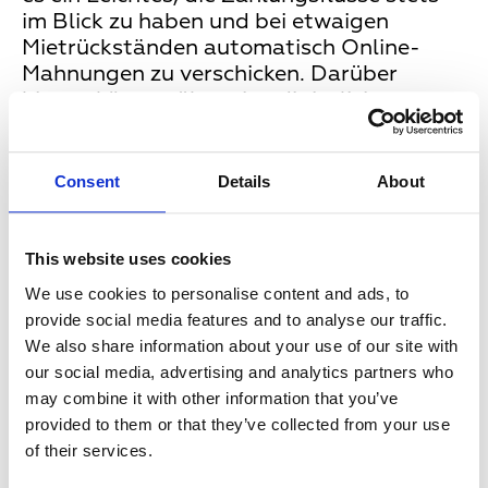
im Blick zu haben und bei etwaigen
Mietrückständen automatisch Online-
Mahnungen zu verschicken. Darüber
hinaus können über eine digitalisierte
Mieterkommunikation auch
Wartungstermine automatisiert
vereinbart, Reparaturanfragen schneller
Consent
Details
About
erfasst und gegebenenfalls ein
Handwerker beauftragt werden. All dies
steigert die Mieterzufriedenheit und
This website uses cookies
fördert dauerhafte Mietverhältnisse.
We use cookies to personalise content and ads, to
provide social media features and to analyse our traffic.
We also share information about your use of our site with
Keine Digitalisierung ohne
our social media, advertising and analytics partners who
leistungsstarke Hausnetze
may combine it with other information that you’ve
provided to them or that they’ve collected from your use
of their services.
Um die Digitalisierungspotenziale voll
ausschöpfen zu können, bedarf es