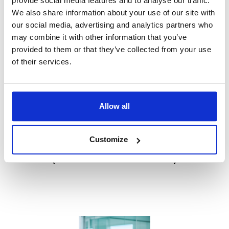
provide social media features and to analyse our traffic.
We also share information about your use of our site with
our social media, advertising and analytics partners who
may combine it with other information that you’ve
provided to them or that they’ve collected from your use
of their services.
Allow all
Christoph Mühleib
Customize
(Geschäftsführer ASTRA)