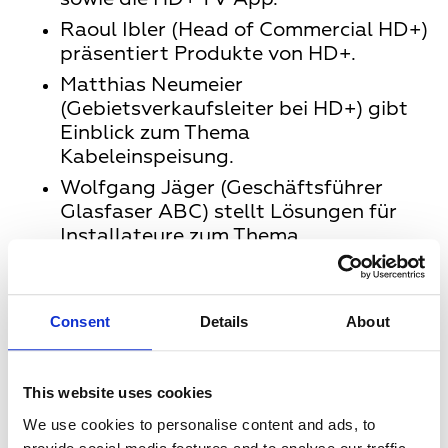
Raoul Ibler (Head of Commercial HD+)
präsentiert Produkte von HD+.
Matthias Neumeier
(Gebietsverkaufsleiter bei HD+) gibt
Einblick zum Thema
Kabeleinspeisung.
Wolfgang Jäger (Geschäftsführer
Glasfaser ABC) stellt Lösungen für
Installateure zum Thema
Nebenkostenprivileg vor.
Questions and answers (Q and A):
Unsere Sprecher haben sich den
Consent
Details
About
Fragen der Teilnehmer gestellt.
This website uses cookies
We use cookies to personalise content and ads, to