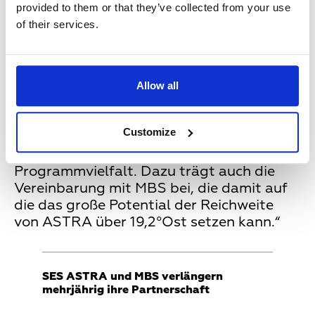
provided to them or that they’ve collected from your use
Zielgruppen erreichen“, kommentiert
of their services.
Christian Fleischhauer
, Geschäftsführer
der MBS.
Allow all
Christoph Mühleib
, Geschäftsführer der
SES Germany und verantwortlich für die
Geschäfte von SES und ASTRA in der
Customize
DACH-Region, fügt hinzu: „Der Satellit
steht für eine außerordentliche
Programmvielfalt. Dazu trägt auch die
Vereinbarung mit MBS bei, die damit auf
die das große Potential der Reichweite
von ASTRA über 19,2°Ost setzen kann.“
SES ASTRA und MBS verlängern
mehrjährig ihre Partnerschaft