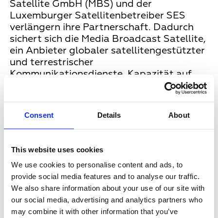
Satellite GmbH (MBS) und der
Luxemburger Satellitenbetreiber SES
verlängern ihre Partnerschaft. Dadurch
sichert sich die Media Broadcast Satellite,
ein Anbieter globaler satellitengestützter
und terrestrischer
Kommunikationsdienste, Kapazität auf
dem ASTRA Satellit 19,2° Ost. Damit
können die Angebote weiterhin in SD-
Qualität konsumiert werden.
Consent
Details
About
„Mit SES ASTRA haben wir einen
verlässlichen, langjährigen Partner an
This website uses cookies
unserer Seite, über den wir unseren
We use cookies to personalise content and ads, to
Kunden weiterhin die Verbreitung über
provide social media features and to analyse our traffic.
Satellit und damit den
We also share information about your use of our site with
reichweitenstärksten TV-Empfangsweg
our social media, advertising and analytics partners who
anbieten können. Somit gewährleisten wir,
may combine it with other information that you’ve
dass deren Programme die relevanten